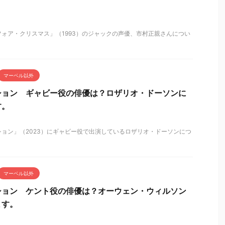
ォア・クリスマス」（1993）のジャックの声優、市村正親さんについ
マーベル以外
ション ギャビー役の俳優は？ロザリオ・ドーソンに
す。
ョン」（2023）にギャビー役で出演しているロザリオ・ドーソンにつ
マーベル以外
ション ケント役の俳優は？オーウェン・ウィルソン
ます。